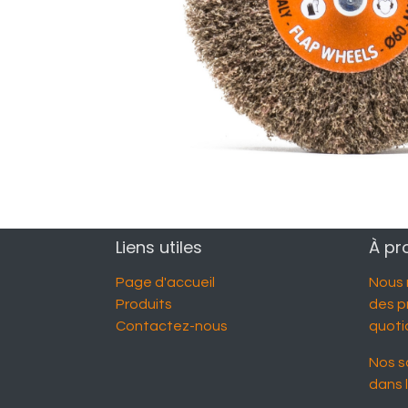
Liens utiles
À pr
Page d'accueil
Nous 
Produits
des p
Contactez-nous
quotid
Nos s
dans 