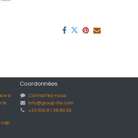
Coordonnées
âce à
Contactez-nous
 le
info@group-lfe.com
+33 (0)5 81 59 80 50
n cap