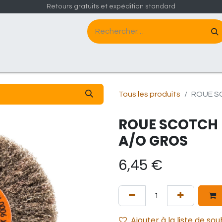
Retours gratuits et expédition standard
Le groupe
Contactez-nous
Tous les produits
ROUE S
ROUE SCOTCH 
A/O GROS
6,45
€
Ajouter à la liste de sou