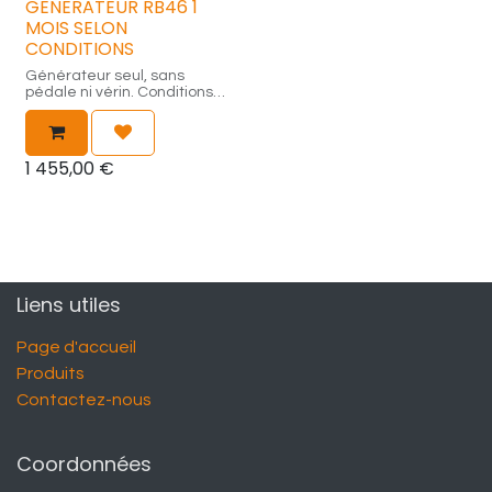
GENERATEUR RB46 1
MOIS SELON
CONDITIONS
Générateur seul, sans
pédale ni vérin. Conditions
spécifiées sur contrat de
location séparé.
1 455,00
€
Liens utiles
Page d'accueil
Produits
Contactez-nous
Coordonnées