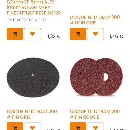
120mm EP 8mm ALES
10mm ROUGE VERY
FINEDNT120TRESFINCOR
DISQUE NTD DIAM 200
DNT120TRESFINCOR
# UFIN GRIS
1,32
€
1,46
€
DISQUE NTD DIAM 200
DISQUE NTD DIAM 200
# FIN GRIS
# FIN ROUGE