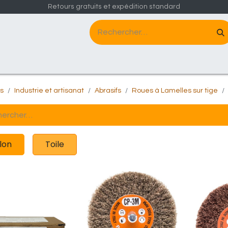
Retours gratuits et expédition standard
Le groupe
Contactez-nous
ts
Industrie et artisanat
Abrasifs
Roues à Lamelles sur tige
lon
Toile