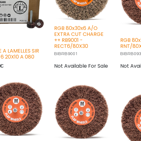
RGB 80x30x6 A/O
EXTRA CUT CHARGE
++ RB9001 -
RGB 80x
RECT6/80X30
RNT/80X
 A LAMELLES SIR
BIBRB9001
BIBRB09
 6 20X10 A 080
€
Not Available For Sale
Not Avai